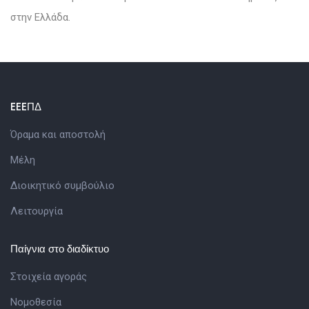
στην Ελλάδα.
EEEΠΔ
Όραμα και αποστολή
Μέλη
Διοικητικό συμβούλιο
Λειτουργία
Παίγνια στο διαδίκτυο
Στοιχεία αγοράς
Νομοθεσία