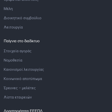
Μέλη
Διοικητικό συμβούλιο
Λειτουργία
Παίγνια στο διαδίκτυο
Στοιχεία αγοράς
Νομοθεσία
Κανονισμοί λειτουργίας
Κοινωνικό αποτύπωμα
Έρευνες – μελέτες
Λίστα εταιρειών
Δραστηριότητα ΕΕΕΠΔ